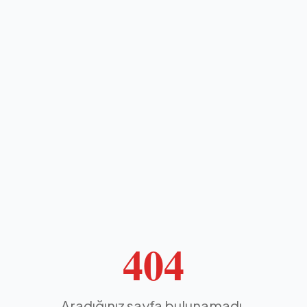
404
Aradığınız sayfa bulunamadı.