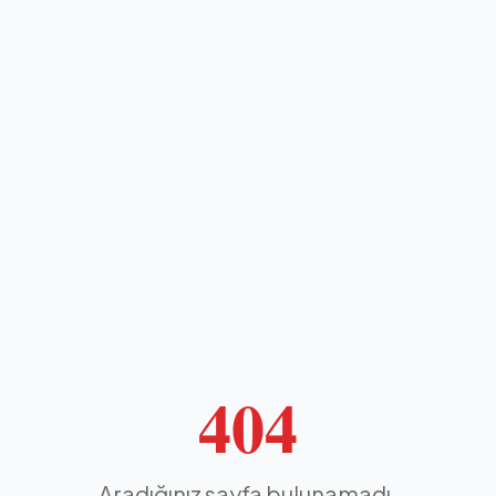
404
Aradığınız sayfa bulunamadı.