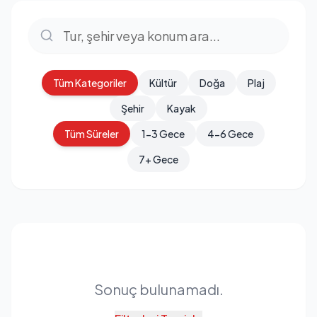
Tüm Kategoriler
Kültür
Doğa
Plaj
Şehir
Kayak
Tüm Süreler
1-3 Gece
4-6 Gece
7+ Gece
Sonuç bulunamadı.