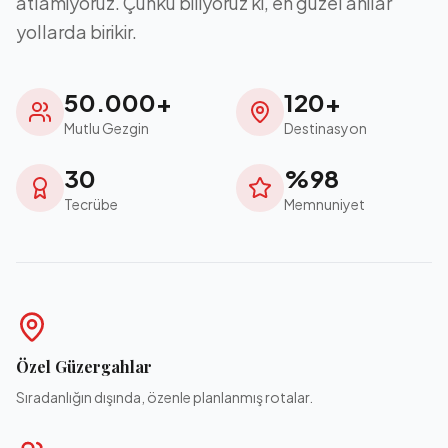
atlamıyoruz. Çünkü biliyoruz ki, en güzel anılar
yollarda birikir.
50.000+
120+
Mutlu Gezgin
Destinasyon
30
%98
Tecrübe
Memnuniyet
Özel Güzergahlar
Sıradanlığın dışında, özenle planlanmış rotalar.