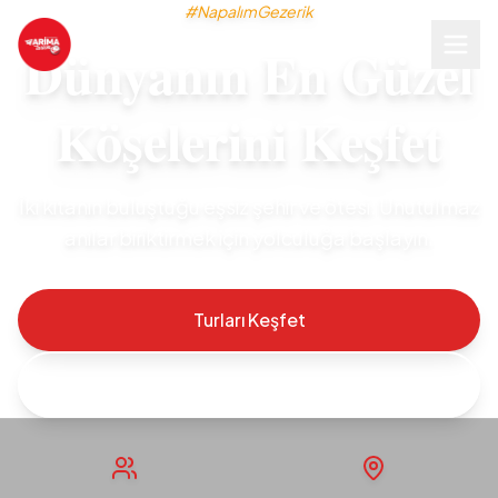
#NapalımGezerik
Dünyanın En Güzel
Köşelerini Keşfet
İki kıtanın buluştuğu eşsiz şehir ve ötesi. Unutulmaz
anılar biriktirmek için yolculuğa başlayın.
Turları Keşfet
Rezervasyon Yap