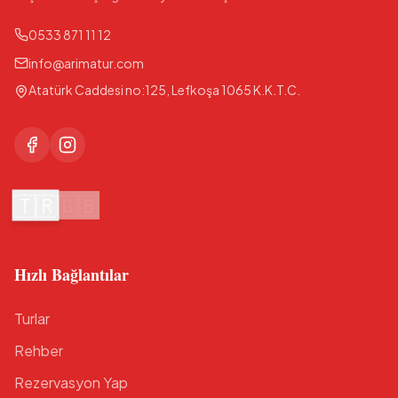
0533 871 11 12
info@arimatur.com
Atatürk Caddesi no:125, Lefkoşa 1065 K.K.T.C.
🇹🇷
🇬🇧
Hızlı Bağlantılar
Turlar
Rehber
Rezervasyon Yap