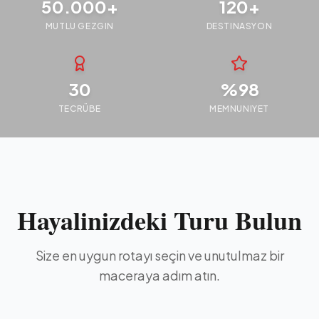
50.000+
120+
MUTLU GEZGIN
DESTINASYON
30
%98
TECRÜBE
MEMNUNIYET
Hayalinizdeki Turu Bulun
Size en uygun rotayı seçin ve unutulmaz bir
maceraya adım atın.