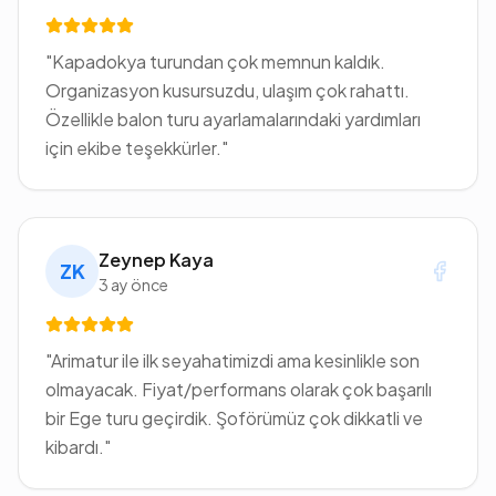
"
Kapadokya turundan çok memnun kaldık.
Organizasyon kusursuzdu, ulaşım çok rahattı.
Özellikle balon turu ayarlamalarındaki yardımları
için ekibe teşekkürler.
"
Zeynep Kaya
ZK
3 ay önce
"
Arimatur ile ilk seyahatimizdi ama kesinlikle son
olmayacak. Fiyat/performans olarak çok başarılı
bir Ege turu geçirdik. Şoförümüz çok dikkatli ve
kibardı.
"