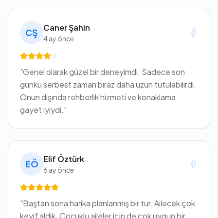
Caner Şahin
CŞ
4 ay önce
"
Genel olarak güzel bir deneyimdi. Sadece son
günkü serbest zaman biraz daha uzun tutulabilirdi.
Onun dışında rehberlik hizmeti ve konaklama
gayet iyiydi.
"
Elif Öztürk
EÖ
6 ay önce
"
Baştan sona harika planlanmış bir tur. Ailecek çok
keyif aldık. Çocuklu aileler için de çok uygun bir