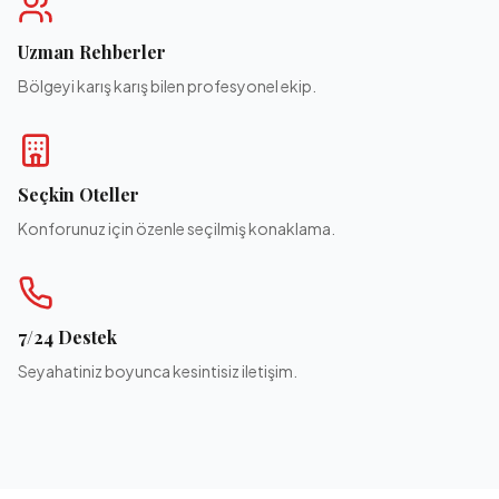
Uzman Rehberler
Bölgeyi karış karış bilen profesyonel ekip.
Seçkin Oteller
Konforunuz için özenle seçilmiş konaklama.
7/24 Destek
Seyahatiniz boyunca kesintisiz iletişim.