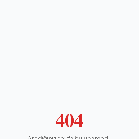
404
Aradığınız sayfa bulunamadı.