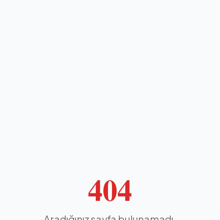
404
Aradığınız sayfa bulunamadı.