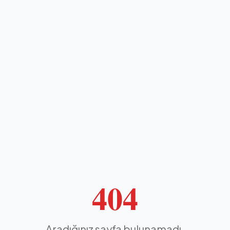
404
Aradığınız sayfa bulunamadı.